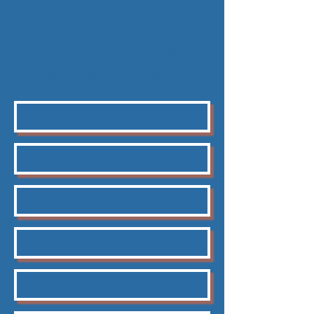
Notre secrétariat téléphonique vous accueillera,
du lundi au vendredi, de 8h à 19h.
Si l'avocat que vous souhaitez contacter est
indisponible, n'hésitez pas à bien préciser vos
coordonnées et l'objet de votre appel.