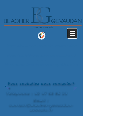
Notre site est en cours de construction
Nous l'enrichirons dans les semaines à
venir
Vous remerciant de votre compréhension
Vous souhaitez nous contacter?
Téléphone :
02 47 66 66 33
Email :
contact@blacher-gevaudan-
avocats.fr