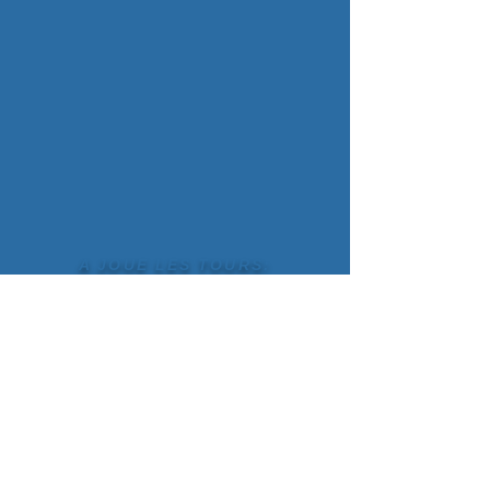
A JOUE LES TOURS:
2
5 rue du Comte de Mons